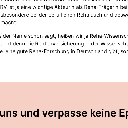
V ist ja eine wichtige Akteurin als Reha-Trägerin bei
insbesondere bei der beruflichen Reha auch und desw
 macht.
e der Name schon sagt, heißen wir ja Reha-Wissenscha
macht denn die Rentenversicherung in der Wissenscha
ble, eine gute Reha-Forschung in Deutschland gibt, s
kommen, was wirksam ist, was vielleicht weniger wir
ngezeigt ist. Also, offene Fragestellungen. Wir vers
 so unser Auftrag. Das machen wir in ganz unterschied
aube ich, mit das Hauptgeschäft –, dass wir Forschung
orschungsprojekte, wir führen sie nicht selbst durch. 
en, die Ergebnisse unterschiedlicher Projekte zusa
hin dazu, dass wir vielleicht die Praxis verändern k
 uns und verpasse keine E
-Bund, dem großen Bundesträger angesiedelt, aber de
 ja mehrere Rentenversicherungsträger, 16 in Deutschl