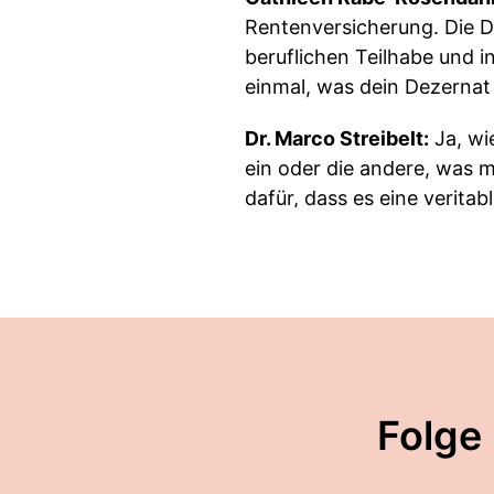
Rentenversicherung. Die DR
beruflichen Teilhabe und 
einmal, was dein Dezernat
Dr. Marco Streibelt:
Ja, wi
ein oder die andere, was 
dafür, dass es eine verita
auch gute Erkenntnisse be
Menschen was am ehesten a
Praxis zu bringen, das ist
darüber – das ist auch, gl
fördern wissenschaftliche F
begleiten sie und versuch
auch weiterzutreiben. Bis 
Folge
wir sind zwar bei der DRV
weiß vielleicht, wir haben