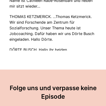
Name ist Cathleen Rabe-Rosendahl und neben
mir sitzt wieder…
THOMAS KETZMERICK. …Thomas Ketzmerick.
Wir sind Forschende am Zentrum für
Sozialforschung. Unser Thema heute ist
Jobcoaching. Dafür haben wir uns Dörte Busch
eingeladen. Hallo Dörte.
DÖRTE BUSCH. Hallo ihr beiden.
THOMAS KETZMERICK. Dörte ist Professorin für
Zivil- und Sozialrecht an der Hochschule für
Wirtschaft und Recht Berlin. Sie beschäftigt sich
aus juristischer Perspektive mit den Regelungen
zu Menschen mit Behinderungen in der
Folge uns und verpasse keine
Arbeitswelt. Und nicht zuletzt ist Dörte auch
Kollegin von uns beiden im Projekt
Episode
Zugänglichkeit, Inklusion, Partizipation.