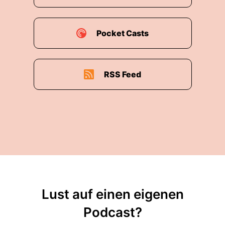
haben einmal besprochen, was eine
Teilhabeplanung und eine Bedarfsermittlung ist.
Dann haben wir erfahren, dass die Ämter nach
Pocket Casts
der Antragsstellung zwei Wochen Zeit haben,
um zu prüfen, wer für die beantragte Leistung
zuständig ist und, dass danach der Bedarf
RSS Feed
gemeinsam mit den Menschen mit
Behinderungen ermittelt werden soll. Im
Anschluss dazu findet eine Teilhabeplanung
statt, um die Leistungen aufeinander
abzustimmen und das Amt trifft eine
Entscheidung über die beantragten Leistungen.
Beim letzten Mal haben wir euch versprochen,
dass Tonia und Lea euch die Ergebnisse ihrer
Studie zum „Erleben der Beteiligung von
Menschen mit Behinderungen bei der
Lust auf einen eigenen
Teilhabeplanung“ präsentieren. Könnt ihr beide
Podcast?
nochmal kurz wiederholen, wen und wie viele
Menschen mit Behinderung ihr bei eurer Studie